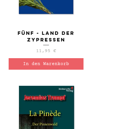
Fünf - Land der
Zypressen
Preis
11,95 €
In den Warenkorb