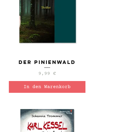
Der Pinienwald
Preis
9,99 €
In den Warenkorb