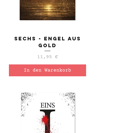
Sechs - Engel aus
Gold
Preis
11,95 €
In den Warenkorb