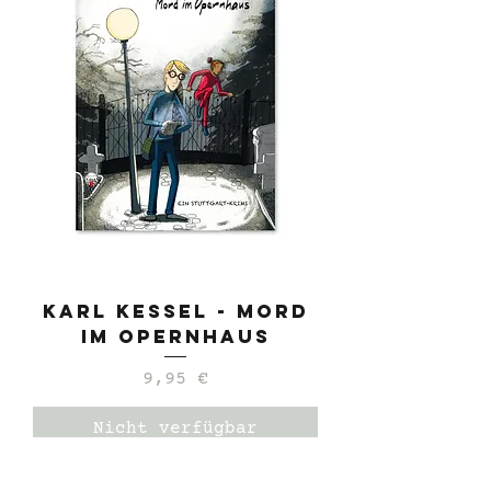
Karl Kessel - Mord
im Opernhaus
Preis
9,95 €
Nicht verfügbar