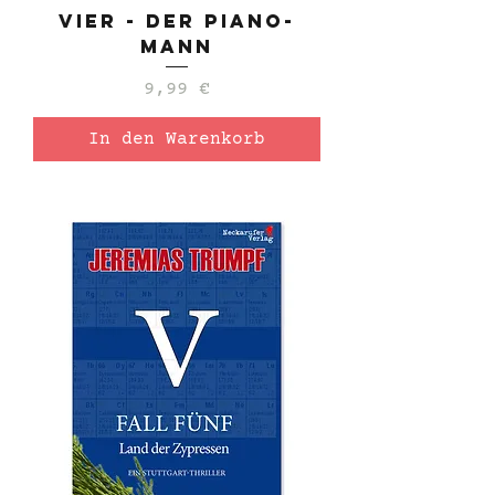
Vier - Der Piano-
Mann
Preis
9,99 €
In den Warenkorb