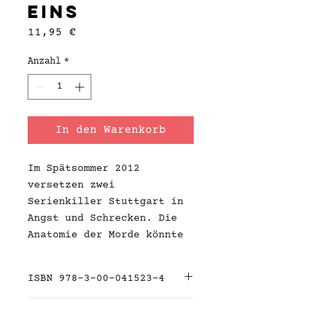
Eins
Preis
11,95 €
Anzahl
*
In den Warenkorb
Im Spätsommer 2012
versetzen zwei
Serienkiller Stuttgart in
Angst und Schrecken. Die
Anatomie der Morde könnte
unterschiedlicher kaum
sein. Die Ermittler Kurt
ISBN 978-3-00-041523-4
Schockenried, Dennis
Rathvan und Tatjana von