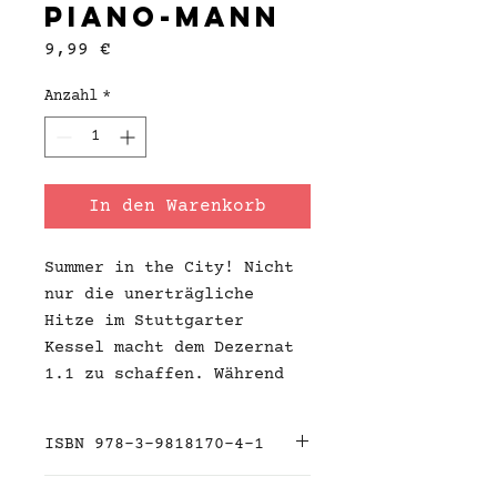
Piano-Mann
Preis
9,99 €
Anzahl
*
In den Warenkorb
Summer in the City! Nicht
nur die unerträgliche
Hitze im Stuttgarter
Kessel macht dem Dezernat
1.1 zu schaffen. Während
die Kollegin Tatjana von
Senden noch im
ISBN 978-3-9818170-4-1
Flitterurlaub weilt, haben
die Kommissare Dennis