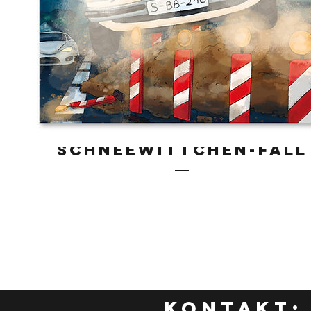
Karl Kessel - Der
Schneewittchen-Fall
Preis
9,95€
KONTAKT: