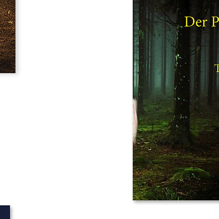
d
Der P